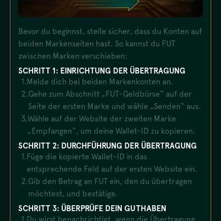
Bevor du beginnst, stelle sicher, dass du Konten auf
beiden Markenseiten hast. So kannst du FUT
zwischen Marken verschieben:
SCHRITT 1: EINRICHTUNG DER ÜBERTRAGUNG
Melde dich bei beiden Markenkonten an.
Gehe zum Abschnitt „FUT-Geldbörse“ auf der
Seite der ersten Marke und wähle „Senden“ aus.
Wähle auf der Website der zweiten Marke
„Empfangen“, um deine Wallet-ID zu kopieren.
SCHRITT 2: DURCHFÜHRUNG DER ÜBERTRAGUNG
Füge die kopierte Wallet-ID in das
entsprechende Feld auf der ersten Website ein.
Gib den Betrag an FUT ein, den du übertragen
möchtest, und bestätige.
SCHRITT 3: ÜBERPRÜFE DEIN GUTHABEN
Du wirst benachrichtigt, wenn die Übertragung