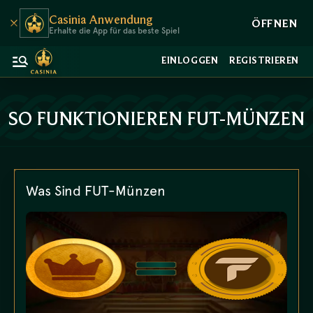
Casinia Anwendung
ÖFFNEN
Erhalte die App für das beste Spiel
EINLOGGEN
REGISTRIEREN
SO FUNKTIONIEREN FUT-MÜNZEN
Was Sind FUT-Münzen