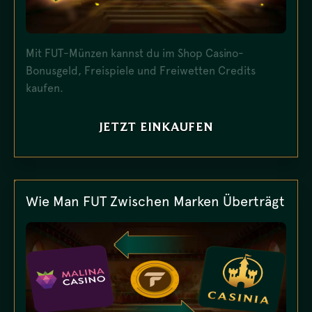
Mit FUT-Münzen kannst du im Shop Casino-
Bonusgeld, Freispiele und Freiwetten Credits
kaufen.
JETZT EINKAUFEN
Wie Man FUT Zwischen Marken Überträgt