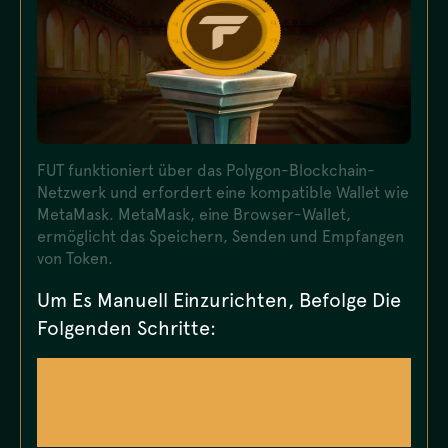
FUT funktioniert über das Polygon-Blockchain-
Netzwerk und erfordert eine kompatible Wallet wie
MetaMask. MetaMask, eine Browser-Wallet,
ermöglicht das Speichern, Senden und Empfangen
von Token.
Um Es Manuell Einzurichten, Befolge Die
Folgenden Schritte:
Zuerst lädst du die MetaMask Wallet herunter,
schreibst deine Seed-Phrase auf und legst ein
sicheres Passwort fest.