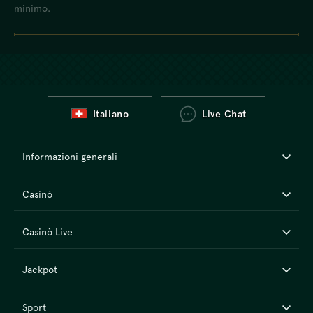
minimo.
Italiano
Live Chat
Informazioni generali
Casinò
Casinò Live
Jackpot
Sport