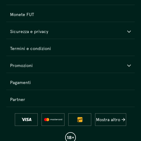
Monete FUT
Sicurezza e privacy
Termini e condizioni
Promozioni
Pagamenti
Partner
Mostra altro