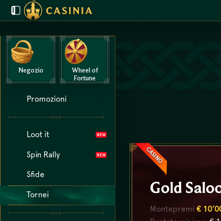
Negozio
Wheel of
Fortune
Promozioni
Loot it
NEW
CASINÒ
Spin Rally
NEW
Sfide
Gold Saloo
Tornei
Montepremi
€ 10’0