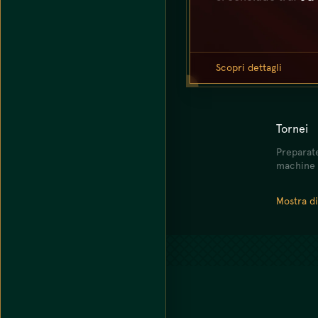
Scopri dettagli
Tornei
Preparate
machine e
Non c'è b
vostro fi
Mostra di
Sarà faci
di giochi