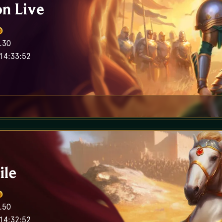
on Live
.30
14:33:52
ile
.50
14:32:52