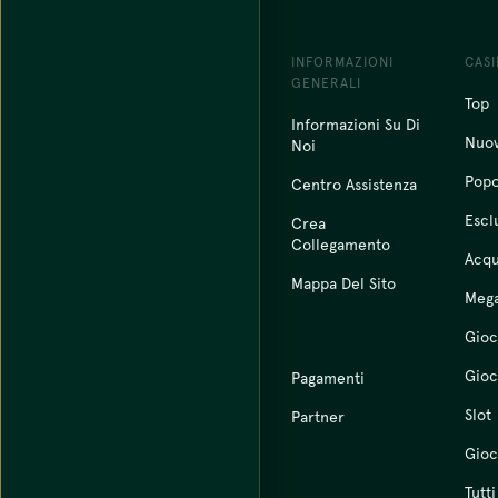
INFORMAZIONI
CAS
GENERALI
Top
Informazioni Su Di
Nuo
Noi
Popo
Centro Assistenza
Escl
Crea
Collegamento
Acqu
Mappa Del Sito
Meg
Gioc
Gioc
Pagamenti
Slot
Partner
Gioc
Tutti