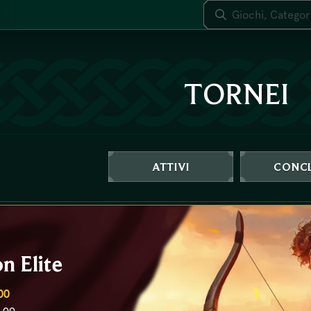
Giochi, Categor
TORNEI
ATTIVI
CONCL
n Elite
00