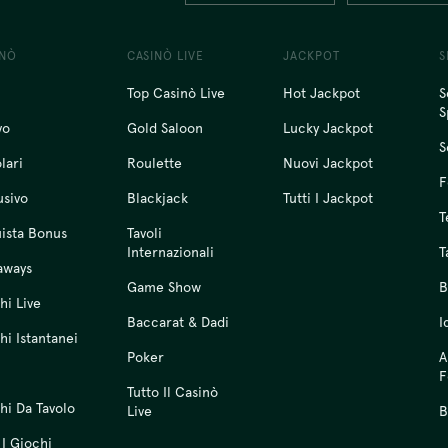
INÒ
CASINÒ LIVE
JACKPOT
S
Top Casinò Live
Hot Jackpot
S
S
vo
Gold Saloon
Lucky Jackpot
S
lari
Roulette
Nuovi Jackpot
F
usivo
Blackjack
Tutti I Jackpot
T
ista Bonus
Tavoli
Internazionali
T
aways
Game Show
B
hi Live
Baccarat & Dadi
I
hi Istantanei
Poker
A
F
Tutto Il Casinò
hi Da Tavolo
Live
B
 I Giochi