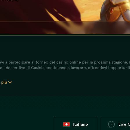
vi a partecipare al torneo del casinò online per la prossima stagione. 
 i dealer live di Casinia continuano a lavorare, offrendovi l'opportunit
isogno di andare lontano. Il nostro
regno del gioco
d'azzardo non è nem
dato dispositivo.
 più
le quando i giochi di casinò che partecipano a un torneo sono i vostri
; la vostra fortuna è sicuramente tra questi. Non è bello vincere due vo
Italiano
Live 