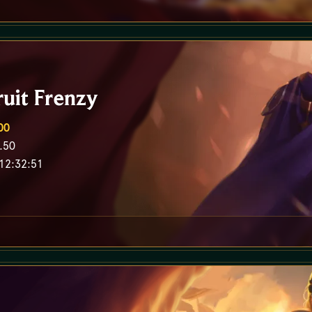
uit Frenzy
00
.50
12:32:51