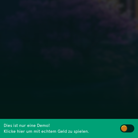
Dies ist nur eine Demo!
Klicke hier um mit echtem Geld zu spielen.