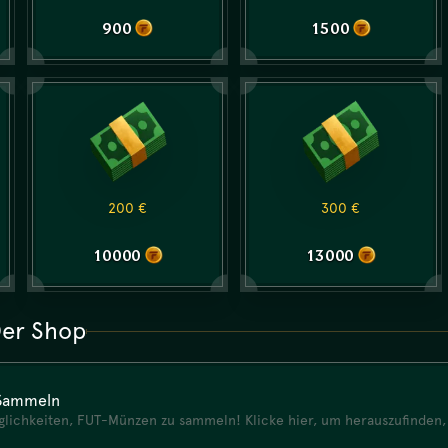
900
1500
200 €
300 €
10000
13000
Der Shop
Sammeln
öglichkeiten, FUT-Münzen zu sammeln! Klicke hier, um herauszufinden, 