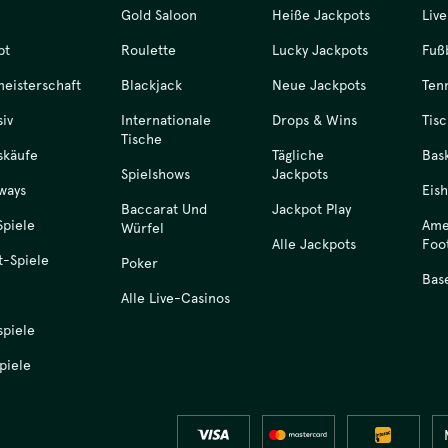
Gold Saloon
Heiße Jackpots
Liv
bt
Roulette
Lucky Jackpots
Fuß
eisterschaft
Blackjack
Neue Jackpots
Ten
siv
Internationale
Drops & Wins
Tis
Tische
skäufe
Tägliche
Bas
Spielshows
Jackpots
ways
Eis
Baccarat Und
Jackpot Play
Spiele
Ame
Würfel
Alle Jackpots
Foo
t-Spiele
Poker
Bas
Alle Live-Casinos
spiele
Spiele