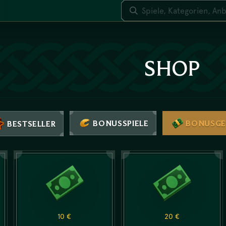
Spiele, Kategorien, Anb
SHOP
BONUSSPIELE
BONUSGE
BESTSELLER
10 €
20 €