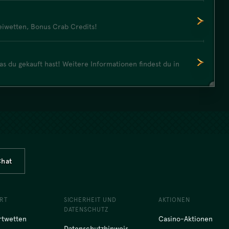
reiwetten, Bonus Crab Credits!
s du gekauft hast! Weitere Informationen findest du in
Chat
RT
SICHERHEIT UND
AKTIONEN
DATENSCHUTZ
rtwetten
Casino-Aktionen
Datenschutzhinweis