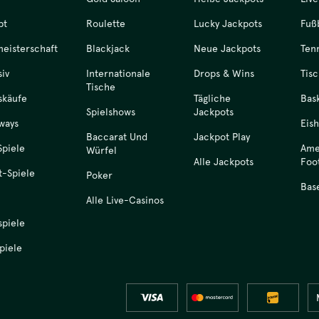
bt
Roulette
Lucky Jackpots
Fuß
eisterschaft
Blackjack
Neue Jackpots
Ten
siv
Internationale
Drops & Wins
Tis
Tische
skäufe
Tägliche
Bas
Spielshows
Jackpots
ways
Eis
Baccarat Und
Jackpot Play
Spiele
Ame
Würfel
Alle Jackpots
Foo
t-Spiele
Poker
Bas
Alle Live-Casinos
spiele
Spiele