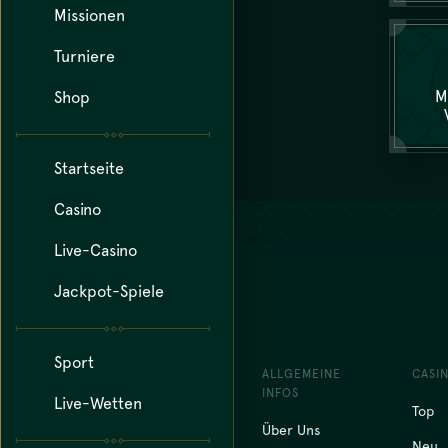
Missionen
Turniere
M
Shop
Startseite
Casino
Live-Casino
Jackpot-Spiele
Sport
ALLGEMEINE
CASI
INFOS
Live-Wetten
Top
Über Uns
Neu