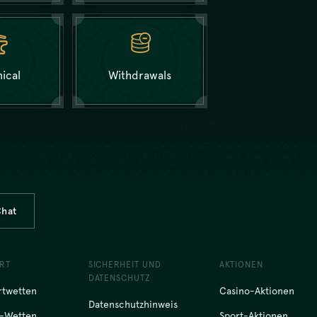
ical
Withdrawals
Chat
RT
SICHERHEIT UND
AKTIONEN
DATENSCHUTZ
rtwetten
Casino-Aktionen
Datenschutzhinweis
e-Wetten
Sport-Aktionen