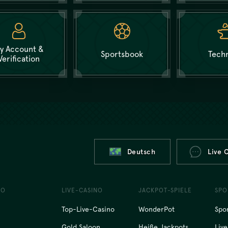
y Account &
Sportsbook
Techn
Verification
Deutsch
Live 
NO
LIVE-CASINO
JACKPOT-SPIELE
SPO
Top-Live-Casino
WonderPot
Spo
Gold Saloon
Heiße Jackpots
Liv