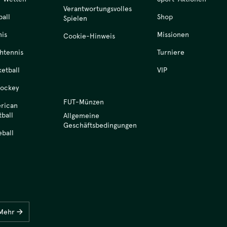
Verantwortungsvolles
ball
Shop
Spielen
nis
Missionen
Cookie-Hinweis
chtennis
Turniere
ketball
VIP
hockey
FUT-Münzen
rican
tball
Allgemeine
Geschäftsbedingungen
eball
Mehr