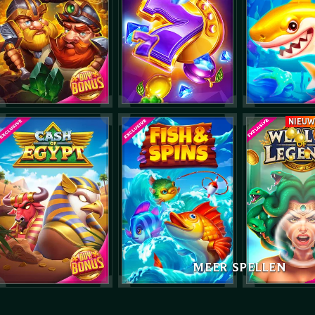
SPELEN
SPELEN
SPEL
NIEU
SPELEN
SPELEN
SPEL
MEER SPELLEN