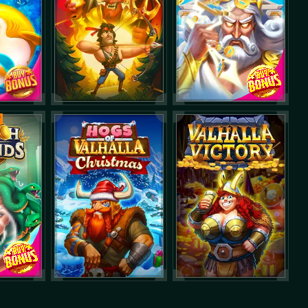
EN
SPELEN
SPELEN
W
EN
SPELEN
SPELEN