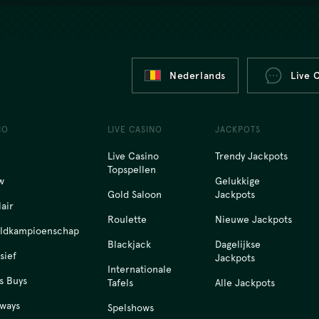
Nederlands
Live 
NO
LIVE CASINO
JACKPOTS
Live Casino
Trendy Jackpots
Topspellen
w
Gelukkige
Gold Saloon
Jackpots
air
Roulette
Nieuwe Jackpots
ldkampioenschap
Blackjack
Dagelijkse
sief
Jackpots
Internationale
s Buys
Tafels
Alle Jackpots
ways
Spelshows