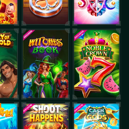
EN
SPELEN
SPELEN
W