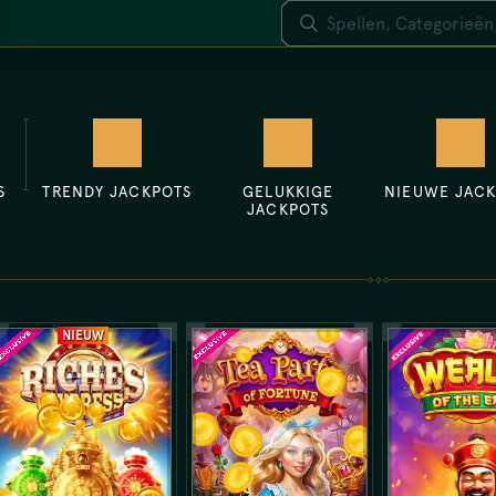
Spellen, Categorieën
S
TRENDY JACKPOTS
GELUKKIGE
NIEUWE JAC
JACKPOTS
NIEUW
SPELEN
SPELEN
SPEL