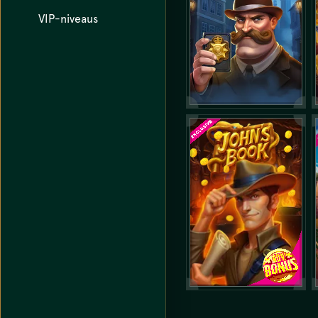
SPELEN
VIP-niveaus
SPELEN