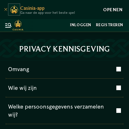
Casinia-app
OPENEN
Ga naar de app voor het beste spel
INLOGGEN
REGISTREREN
PRIVACY KENNISGEVING
Omvang
Wie wij zijn
Welke persoonsgegevens verzamelen
wij?