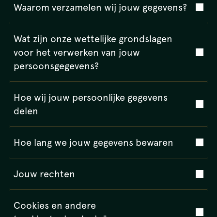
Waarom verzamelen wij jouw gegevens?
Wat zijn onze wettelijke grondslagen
voor het verwerken van jouw
persoonsgegevens?
Hoe wij jouw persoonlijke gegevens
delen
Hoe lang we jouw gegevens bewaren
Jouw rechten
Cookies en andere