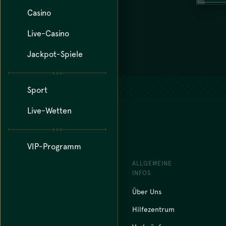
Casino
Live-Casino
Jackpot-Spiele
Sport
Live-Wetten
VIP-Programm
ALLGEMEINE
INFOS
Über Uns
Hilfezentrum