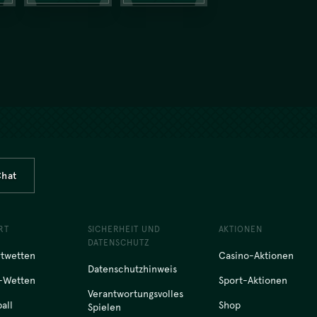
Chat
RT
SICHERHEIT UND
AKTIONEN
DATENSCHUTZ
rtwetten
Casino-Aktionen
Datenschutzhinweis
e-Wetten
Sport-Aktionen
Verantwortungsvolles
all
Shop
Spielen