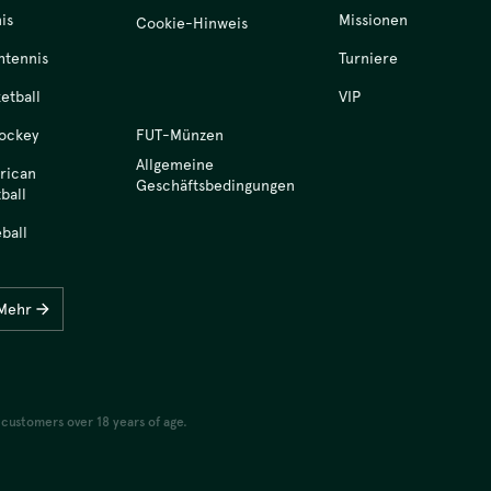
is
Missionen
Cookie-Hinweis
htennis
Turniere
etball
VIP
FUT-Münzen
ockey
Allgemeine
rican
Geschäftsbedingungen
ball
ball
Mehr
 customers over 18 years of age.
.