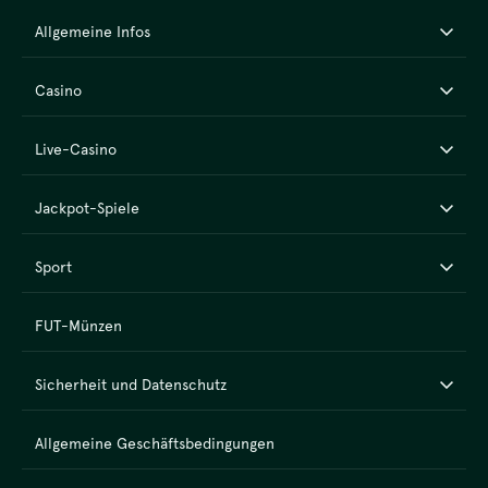
Allgemeine Infos
Casino
Live-Casino
Jackpot-Spiele
Sport
FUT-Münzen
Sicherheit und Datenschutz
Allgemeine Geschäftsbedingungen