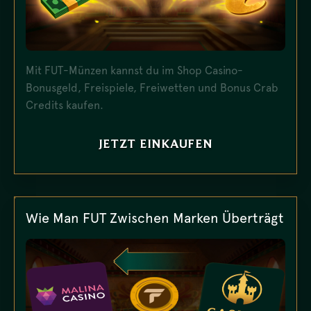
Mit FUT-Münzen kannst du im Shop Casino-
Bonusgeld, Freispiele, Freiwetten und Bonus Crab
Credits kaufen.
JETZT EINKAUFEN
Wie Man FUT Zwischen Marken Überträgt