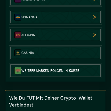
SPINANGA
ALLYSPIN
CASINIA
WEITERE MARKEN FOLGEN IN KÜRZE
Wie Du FUT Mit Deiner Crypto-Wallet
Verbindest