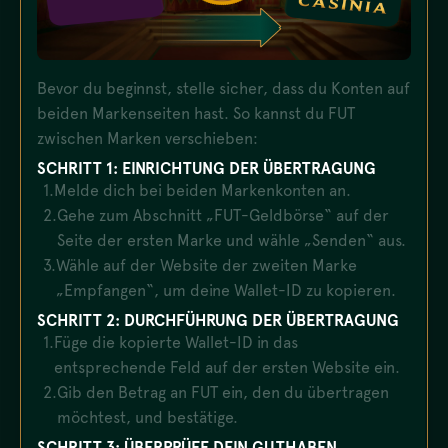
Bevor du beginnst, stelle sicher, dass du Konten auf
beiden Markenseiten hast. So kannst du FUT
zwischen Marken verschieben:
SCHRITT 1: EINRICHTUNG DER ÜBERTRAGUNG
Melde dich bei beiden Markenkonten an.
Gehe zum Abschnitt „FUT-Geldbörse“ auf der
Seite der ersten Marke und wähle „Senden“ aus.
Wähle auf der Website der zweiten Marke
„Empfangen“, um deine Wallet-ID zu kopieren.
SCHRITT 2: DURCHFÜHRUNG DER ÜBERTRAGUNG
Füge die kopierte Wallet-ID in das
entsprechende Feld auf der ersten Website ein.
Gib den Betrag an FUT ein, den du übertragen
möchtest, und bestätige.
SCHRITT 3: ÜBERPRÜFE DEIN GUTHABEN