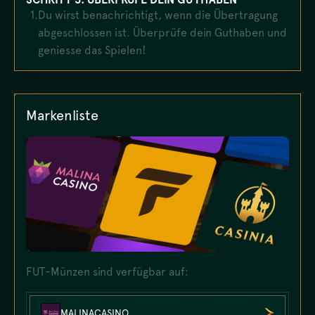
Du wirst benachrichtigt, wenn die Übertragung
abgeschlossen ist. Überprüfe dein Guthaben und
geniesse das Spielen!
Markenliste
FUT-Münzen sind verfügbar auf:
MALINACASINO