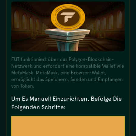
FUT funktioniert über das Polygon-Blockchain-
Netzwerk und erfordert eine kompatible Wallet wie
MetaMask. MetaMask, eine Browser-Wallet,
ermöglicht das Speichern, Senden und Empfangen
von Token.
Um Es Manuell Einzurichten, Befolge Die
Folgenden Schritte:
Zuerst lädst du die MetaMask Wallet herunter,
schreibst deine Seed-Phrase auf und legst ein
sicheres Passwort fest.