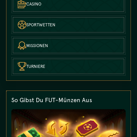
CASINO
SPORTWETTEN
MISSIONEN
TURNIERE
So Gibst Du FUT-Münzen Aus