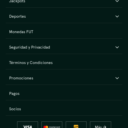
Jackpots
Deportes
Monedas FUT
Seguridad y Privacidad
Términos y Condiciones
Promociones
Pagos
Socios
Más