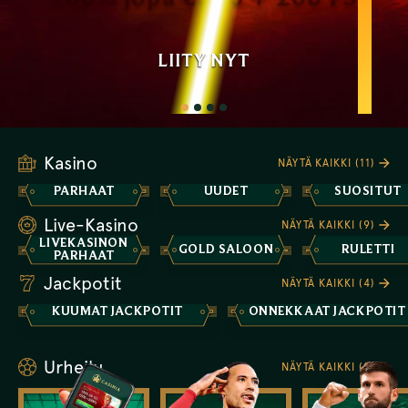
LIITY NYT
LIITY NYT
LIITY NYT
LIITY NYT
Kasino
NÄYTÄ KAIKKI (11)
PARHAAT
UUDET
SUOSITUT
Live-Kasino
NÄYTÄ KAIKKI (9)
LIVEKASINON
GOLD SALOON
RULETTI
PARHAAT
Jackpotit
NÄYTÄ KAIKKI (4)
KUUMAT JACKPOTIT
ONNEKKAAT JACKPOTIT
Urheilu
NÄYTÄ KAIKKI (9)