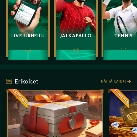
JALKAPALLO
TENNIS
LIVE-URHEILU
Erikoiset
NÄYTÄ KAIKKI
ERIKOINEN
ERIKOINEN