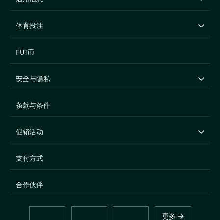
体育投注
FUT币
安全与隐私
条款与条件
促销活动
支付方式
合作伙伴
更多