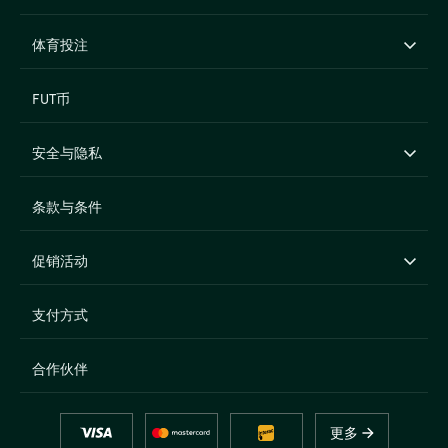
体育投注
FUT币
安全与隐私
条款与条件
促销活动
支付方式
合作伙伴
更多