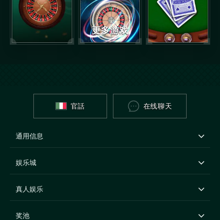
更多游戏
官話
在线聊天
通用信息
娱乐城
真人娱乐
奖池