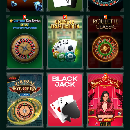
新
新
新
新