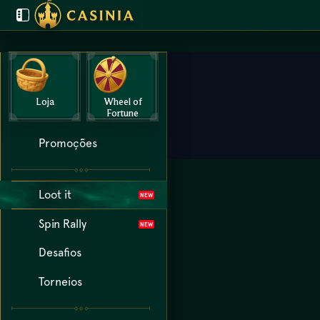
Loja
Wheel of
Fortune
Promoções
Loot it
NEW
Spin Rally
NEW
Desafios
Torneios