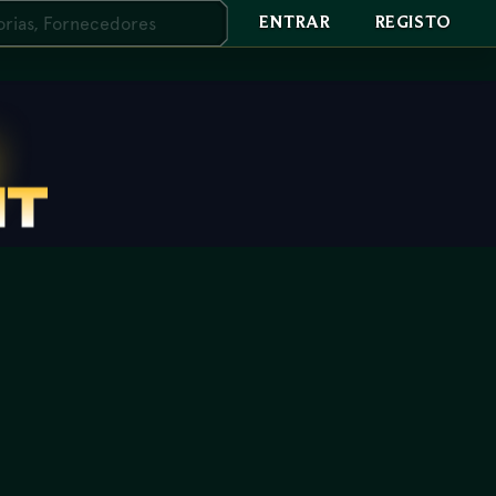
ENTRAR
REGISTO
orias, Fornecedores