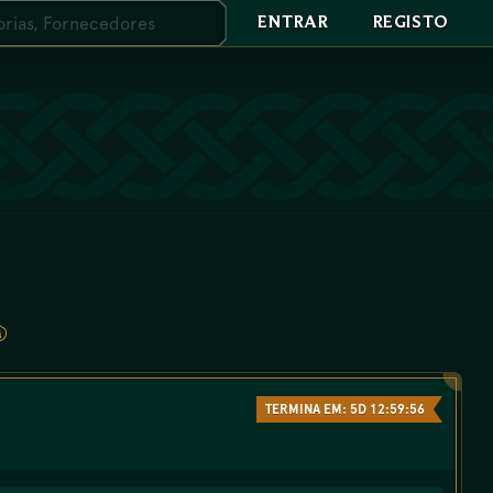
ENTRAR
REGISTO
orias, Fornecedores
TERMINA EM:
5D 12:59:56