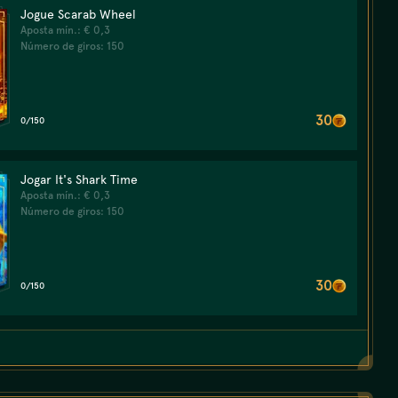
Jogue Scarab Wheel
Aposta mín.: € 0,3
Número de giros: 150
30
0/150
Jogar It's Shark Time
Aposta mín.: € 0,3
Número de giros: 150
30
0/150