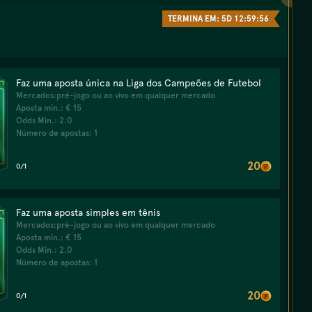
TERMINA EM:
5D 12:59:56
Faz uma aposta única na Liga dos Campeões de Futebol
Mercados:
pré-jogo ou ao vivo em qualquer mercado
Aposta mín.: € 15
Odds Min.: 2.0
Número de apostas: 1
20
0/1
Faz uma aposta simples em tênis
Mercados:
pré-jogo ou ao vivo em qualquer mercado
Aposta mín.: € 15
Odds Min.: 2.0
Número de apostas: 1
20
0/1