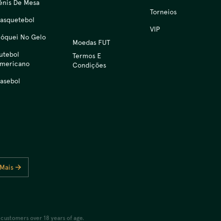
énis De Mesa
Torneios
asquetebol
VIP
óquei No Gelo
Moedas FUT
utebol
Termos E
mericano
Condições
asebol
Mais
 customers over 18 years of age.