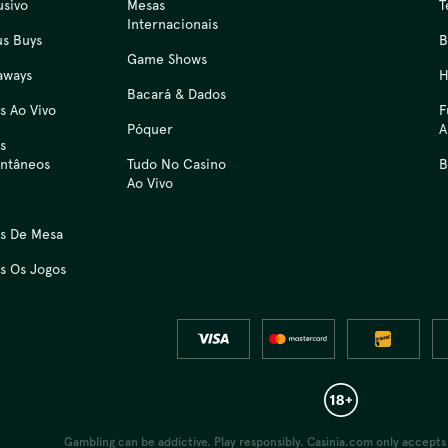
usivo
Mesas
T
Internacionais
s Buys
B
Game Shows
aways
H
Bacará & Dados
s Ao Vivo
F
Póquer
A
s
antâneos
Tudo No Casino
B
Ao Vivo
s
s De Mesa
s Os Jogos
Gambling can be addictive. Play responsibly. Casinia.com only accepts