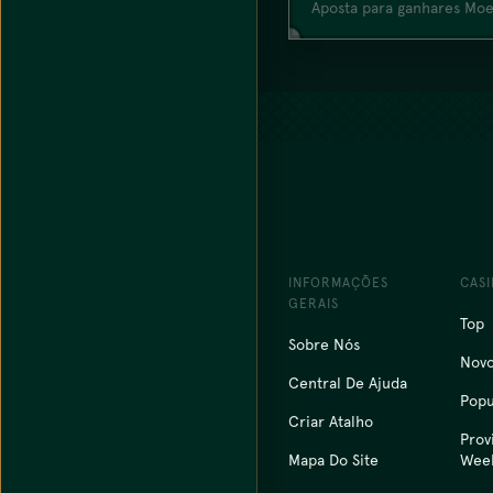
Aposta para ganhares Moe
INFORMAÇÕES
CAS
GERAIS
Top
Sobre Nós
Nov
Central De Ajuda
Popu
Criar Atalho
Prov
Mapa Do Site
Wee