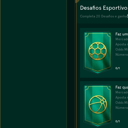
Desafios Esportiv
Completa 20 Desafios e ganha
Faz um
Mercad
Aposta 
Odds Mi
Número 
0/1
Faz qu
Mercad
Aposta 
Odds Mi
Número 
0/1