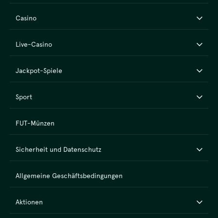
Casino
Live-Casino
Jackpot-Spiele
Sport
FUT-Münzen
Sicherheit und Datenschutz
Allgemeine Geschäftsbedingungen
Aktionen