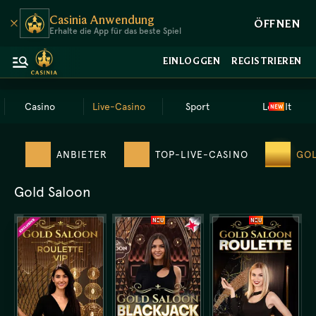
Casinia Anwendung
ÖFFNEN
Erhalte die App für das beste Spiel
EINLOGGEN
REGISTRIEREN
Casino
Live-Casino
Sport
Loot It
NEW
ANBIETER
TOP-LIVE-CASINO
GO
Gold Saloon
NEU
NEU