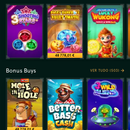
48 778,01 €
Bonus Buys
VER TUDO (503)
NOVO
48 778,01 €