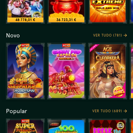
48 778,01 €
36 723,31 €
Novo
VER TUDO (781)
NOVO
NOVO
Popular
VER TUDO (689)
NOVO