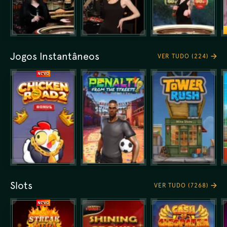
Jogos Instantâneos
VER TUDO (224)
NOVO
Slots
VER TUDO (7268)
NOVO