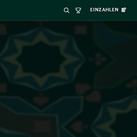
EINZAHLEN