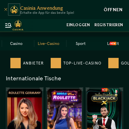
Casinia Anwendung
ÖFFNEN
Erhalte die App für das beste Spiel
EINLOGGEN
REGISTRIEREN
Casino
Live-Casino
Sport
Loot It
NEW
ANBIETER
TOP-LIVE-CASINO
GO
Internationale Tische
NEU