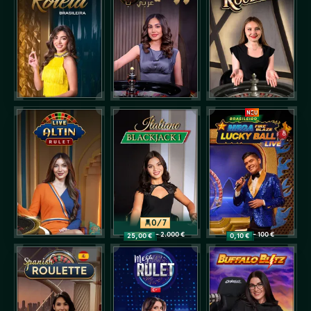
NEU
0/7
- 2.000 €
- 100 €
25,00 €
0,10 €