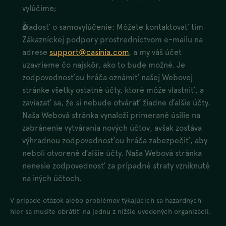
vylúčime;
Žiadosť o samovylúčenie: Môžete kontaktovať tím
Zákazníckej podpory prostredníctvom e-mailu na
adrese
support@casinia.com
, a my váš účet
uzavrieme čo najskôr, ako to bude možné. Je
zodpovednosťou hráča oznámiť našej Webovej
stránke všetky ostatné účty, ktoré môže vlastniť, a
zaviazať sa, že si nebude otvárať žiadne ďalšie účty.
Naša Webová stránka vynaloží primerané úsilie na
zabránenie vytvárania nových účtov, avšak zostáva
výhradnou zodpovednosťou hráča zabezpečiť, aby
neboli otvorené ďalšie účty. Naša Webová stránka
nenesie zodpovednosť za prípadné straty vzniknuté
na iných účtoch.
V prípade otázok alebo problémov týkajúcich sa hazardných
hier sa musíte obrátiť na jednu z nižšie uvedených organizácií.