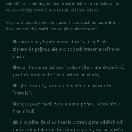
vnímať hazardné hry len ako prostriedok relaxu a riskovať len
to, čo si môžu dovoliť, ako to robí väčšina hráčov.
Aby ste si udržali kontrolu a predišli závislosti od hazardných
hier, musíte vždy zvážiť nasledujúce skutočnosti:
Hazardné hry by ste nemali brať ako spôsob
získavania príjmu, ale ako spôsob trávenia voľného
času;
Nemali by ste sa usilovať o okamžité vrátenie peňazí,
pretože vždy máte šancu vyhrať inokedy;
Hrajte len vtedy, ak máte finančné prostriedky
"navyše";
Venujte pozornosť času a sume peňazí, ktoré ste v
hre minuli;
Ak si myslíte, že si od hrania potrebujete oddýchnuť,
môžete kontaktovať tím podpory a my vás na chvíľu