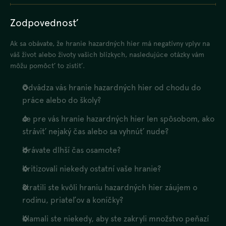
Zodpovednosť
Ak sa obávate, že hranie hazardných hier má negatívny vplyv na
váš život alebo životy vašich blízkych, nasledujúce otázky vám
môžu pomôcť to zistiť.
Odvádza vás hranie hazardných hier od chodu do
práce alebo do školy?
Je pre vás hranie hazardných hier len spôsobom, ako
stráviť nejaký čas alebo sa vyhnúť nude?
Hrávate dlhší čas osamote?
Kritizovali niekedy ostatní vaše hranie?
Stratili ste kvôli hraniu hazardných hier záujem o
rodinu, priateľov a koníčky?
Klamali ste niekedy, aby ste zakryli množstvo peňazí