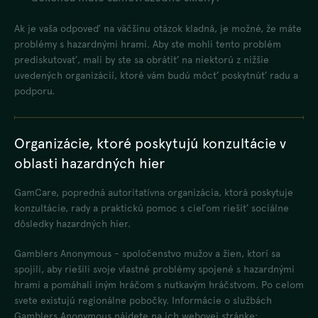
Ak je vaša odpoveď na väčšinu otázok kladná, je možné, že máte
problémy s hazardnými hrami. Aby ste mohli tento problém
prediskutovať, mali by ste sa obrátiť na niektorú z nižšie
uvedených organizácií, ktoré vám budú môcť poskytnúť radu a
podporu.
Organizácie, ktoré poskytujú konzultácie v
oblasti hazardných hier
GamCare, popredná autoritatívna organizácia, ktorá poskytuje
konzultácie, rady a praktickú pomoc s cieľom riešiť sociálne
dôsledky hazardných hier.
Gamblers Anonymous - spoločenstvo mužov a žien, ktorí sa
spojili, aby riešili svoje vlastné problémy spojené s hazardnými
hrami a pomáhali iným hráčom s nutkavým hráčstvom. Po celom
svete existujú regionálne pobočky. Informácie o službách
Gamblers Anonymous nájdete na ich webovej stránke: