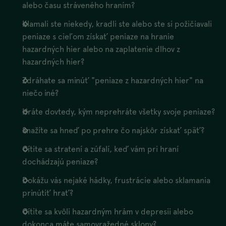
alebo času stráveného hraním?
Klamali ste niekedy, kradli ste alebo ste si požičiavali
peniaze s cieľom získať peniaze na hranie
hazardných hier alebo na zaplatenie dlhov z
hazardných hier?
Zdráhate sa minúť "peniaze z hazardných hier" na
niečo iné?
Hráte dovtedy, kým neprehráte všetky svoje peniaze?
Snažíte sa hneď po prehre čo najskôr získať späť?
Cítite sa stratení a zúfalí, keď vám pri hraní
dochádzajú peniaze?
Dokážu vás nejaké hádky, frustrácie alebo sklamania
prinútiť hrať?
Cítite sa kvôli hazardným hrám v depresii alebo
dokonca máte samovražedné sklony?