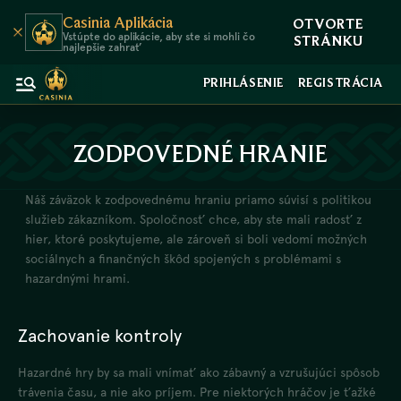
Casinia Aplikácia
OTVORTE
Vstúpte do aplikácie, aby ste si mohli čo
STRÁNKU
najlepšie zahrať
PRIHLÁSENIE
REGISTRÁCIA
ZODPOVEDNÉ HRANIE
Náš záväzok k zodpovednému hraniu priamo súvisí s politikou
služieb zákazníkom. Spoločnosť chce, aby ste mali radosť z
hier, ktoré poskytujeme, ale zároveň si boli vedomí možných
sociálnych a finančných škôd spojených s problémami s
hazardnými hrami.
Zachovanie kontroly
Hazardné hry by sa mali vnímať ako zábavný a vzrušujúci spôsob
trávenia času, a nie ako príjem. Pre niektorých hráčov je ťažké