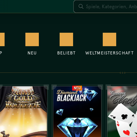
Spiele, Kategorien, Anb
P
NEU
BELIEBT
WELTMEISTERSCHAFT
NEU
SPIELEN
SPIELEN
SPIEL