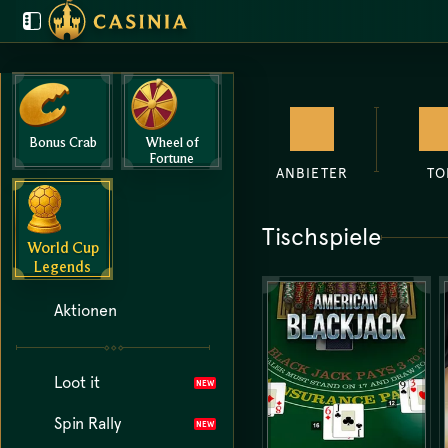
Bonus Crab
Wheel of
Fortune
ANBIETER
TO
Tischspiele
World Cup
Legends
Aktionen
SPIELEN
Loot it
NEW
Spin Rally
NEW