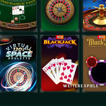
NEU
NEU
SPIELEN
SPIELEN
SPIEL
WEITERE SPIELE