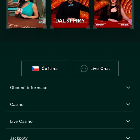
DALŠÍ HRY
Čeština
Live Chat
Obecné informace
Casino
Live Casino
Jackpoty