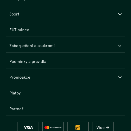
Sport
FUT mince
Zabezpečení a soukromí
Podmínky a pravidla
Promoakce
Platby
Partneři
Více