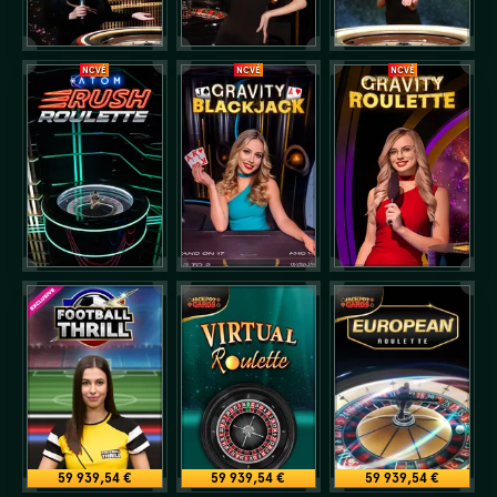
NOVÉ
NOVÉ
NOVÉ
59 939,54 €
59 939,54 €
59 939,54 €