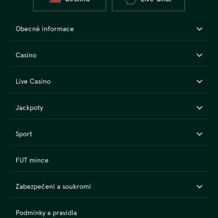
Obecné informace
Casino
Live Casino
Jackpoty
Sport
FUT mince
Zabezpečení a soukromí
Podmínky a pravidla