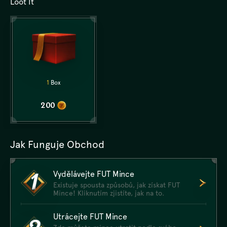
Loot It
1
Box
200
Jak Funguje Obchod
Vydělávejte FUT Mince
Existuje spousta způsobů, jak získat FUT
Mince! Kliknutím zjistíte, jak na to.
Utrácejte FUT Mince