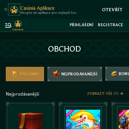
Casinia Aplikace
OTEVŘÍT
Vstupte do aplikace pro nejlepší hru
PŘIHLÁŠENÍ
REGISTRACE
OBCHOD
BON
VŠECHNY
NEJPRODÁVANĚJŠÍ
Nejprodávanější
ZOBRAZIT VŠE (7)