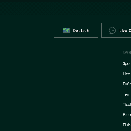
Deutsch
Live 
SPO
Spo
Liv
Fußb
Tenn
Tisc
Bask
Eish