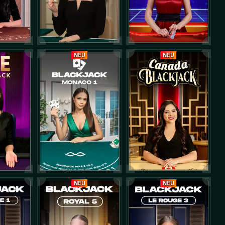
NEU
NEU
EN
SPIELEN
SPIELEN
NEU
NEU