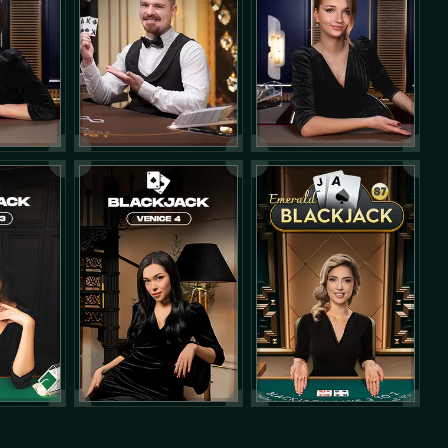
EN
SPIELEN
SPIELEN
EN
SPIELEN
SPIELEN