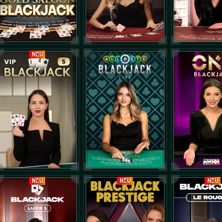
NEU
SPIELEN
SPIELEN
SPIEL
NEU
NEU
NEU