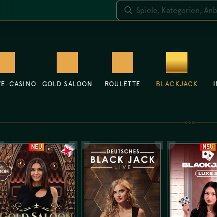
Spiele, Kategorien, Anb
VE-CASINO
GOLD SALOON
ROULETTE
BLACKJACK
NEU
NEU
SPIELEN
SPIELEN
SPIEL