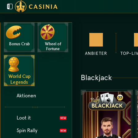
Bonus Crab
Wheel of
Fortune
ANBIETER
TOP-LI
World Cup
Blackjack
Legends
Aktionen
Loot it
NEW
SPIELEN
Spin Rally
NEW