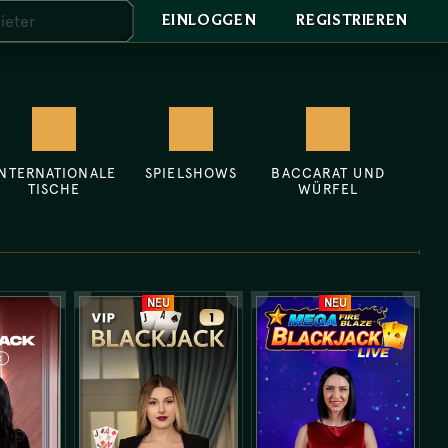
EINLOGGEN
REGISTRIEREN
ieter
INTERNATIONALE
SPIELSHOWS
BACCARAT UND
TISCHE
WÜRFEL
NEU
NEU
EN
SPIELEN
SPIELEN