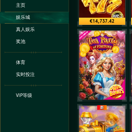
主页
娱乐城
€14,737.42
真人娱乐
奖池
开始游戏
体育
实时投注
VIP等级
新