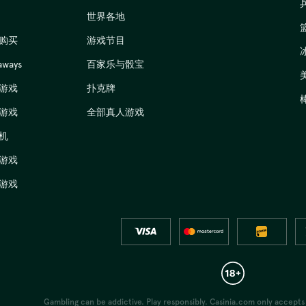
世界各地
购买
游戏节目
aways
百家乐与骰宝
游戏
扑克牌
游戏
全部真人游戏
机
游戏
游戏
Gambling can be addictive. Play responsibly. Casinia.com only accepts