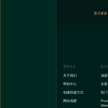
显示更多
通用信息
娱乐
关于我们
顶级
帮助中心
全新
创建快捷方式
热门
网站地图
Prov
Wee