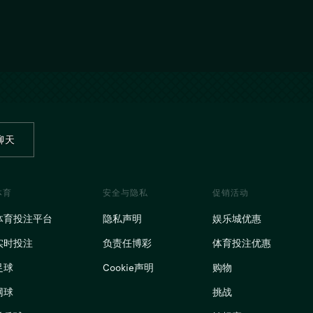
聊天
体育
安全与隐私
促销活动
体育投注平台
隐私声明
娱乐城优惠
实时投注
负责任博彩
体育投注优惠
足球
Cookie声明
购物
网球
挑战