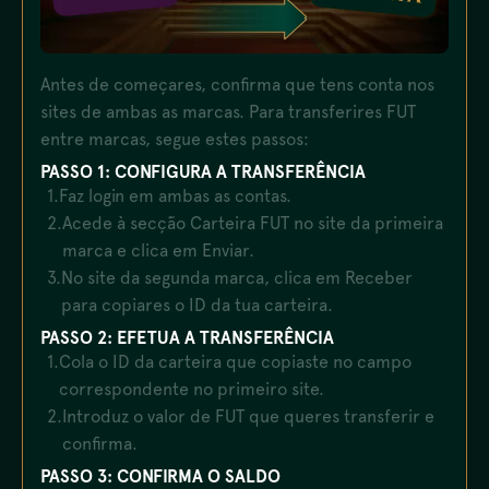
Antes de começares, confirma que tens conta nos
sites de ambas as marcas. Para transferires FUT
entre marcas, segue estes passos:
PASSO 1: CONFIGURA A TRANSFERÊNCIA
Faz login em ambas as contas.
Acede à secção Carteira FUT no site da primeira
marca e clica em Enviar.
No site da segunda marca, clica em Receber
para copiares o ID da tua carteira.
PASSO 2: EFETUA A TRANSFERÊNCIA
Cola o ID da carteira que copiaste no campo
correspondente no primeiro site.
Introduz o valor de FUT que queres transferir e
confirma.
PASSO 3: CONFIRMA O SALDO