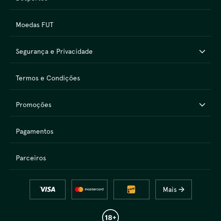
Moedas FUT
Segurança e Privacidade
Termos e Condições
Promoções
Pagamentos
Parceiros
Mais