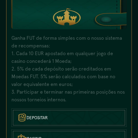
Ganha FUT de forma simples com o nosso sistema
de recompensas:
1. Cada 10 EUR apostado em qualquer jogo de
casino concederá 1 Moeda;
2. 5% de cada depósito serão creditados em
Moedas FUT. 5% serão calculados com base no
valor equivalente em euros;
3. Participar e terminar nas primeiras posições nos
nossos torneios internos.
DEPOSITAR