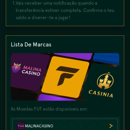
Vais receber uma notificação quando a
transferência estiver completa. Confirma o teu
saldo e diverer-te a jogar!
Lista De Marcas
As Moedas FUT estão disponíveis em:
MALINACASINO