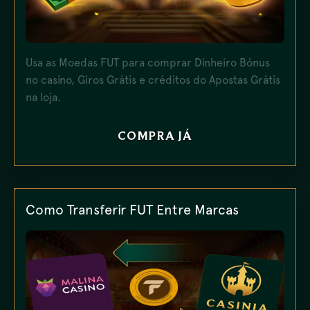
Usa as Moedas FUT para comprar Dinheiro Bónus
no casino, Giros Grátis e créditos do Apostas Grátis
na loja.
COMPRA JÁ
Como Transferir FUT Entre Marcas