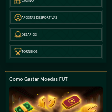
CASINO
APOSTAS DESPORTIVAS
DESAFIOS
TORNEIOS
Como Gastar Moedas FUT