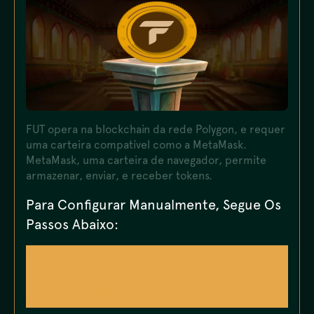
FUT opera na blockchain da rede Polygon, e requer
uma carteira compatível como a MetaMask.
MetaMask, uma carteira de navegador, permite
armazenar, enviar, e receber tokens.
Para Configurar Manualmente, Segue Os
Passos Abaixo:
Primeiro, faz download da carteira MetaMask,
escreve a tua frase semente, e define uma
palavra-passe segura.