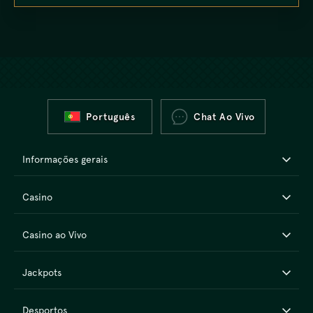
Português
Chat Ao Vivo
Informações gerais
Casino
Casino ao Vivo
Jackpots
Desportos