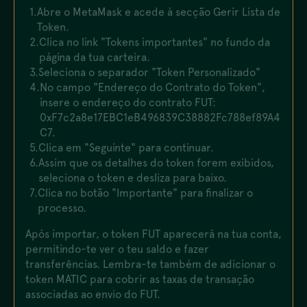
Abre o MetaMask e acede à secção Gerir Lista de
Token.
Clica no link "Tokens importantes" no fundo da
página da tua carteira.
Seleciona o separador "Token Personalizado"
No campo "Endereço do Contrato do Token",
insere o endereço do contrato FUT:
0xF7c2a8e17EBC1eB496839C38882Fc788ef89A4
C7.
Clica em "Seguinte" para continuar.
Assim que os detalhes do token forem exibidos,
seleciona o token e desliza para baixo.
Clica no botão "Importante" para finalizar o
processo.
Após importar, o token FUT aparecerá na tua conta,
permitindo-te ver o teu saldo e fazer
transferências. Lembra-te também de adicionar o
token MATIC para cobrir as taxas de transação
associadas ao envio do FUT.