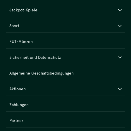
Jackpot-Spiele
Sport
FUT-Münzen
Sicherheit und Datenschutz
Allgemeine Geschäftsbedingungen
Aktionen
Zahlungen
Partner