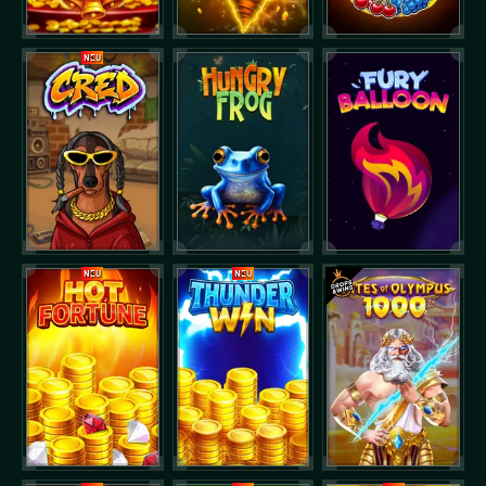
NEU
NEU
NEU