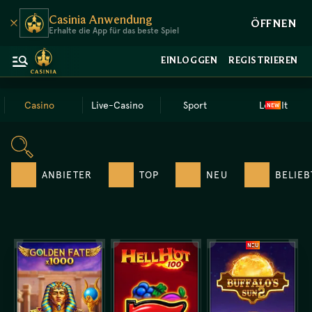
Casinia Anwendung
ÖFFNEN
Erhalte die App für das beste Spiel
EINLOGGEN
REGISTRIEREN
Casino
Live-Casino
Sport
Loot It
NEW
ANBIETER
TOP
NEU
BELIEB
NEU