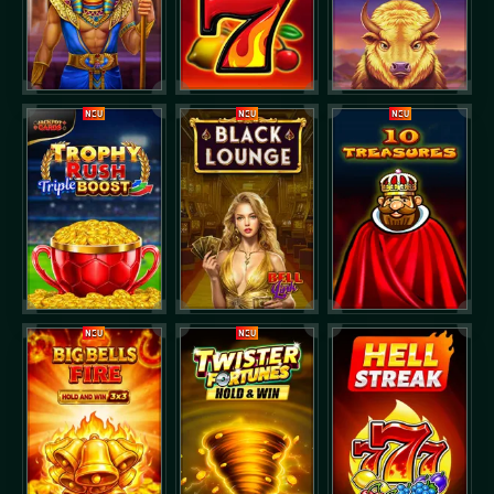
NEU
NEU
NEU
NEU
NEU