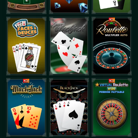
NEU
NEU
NEU