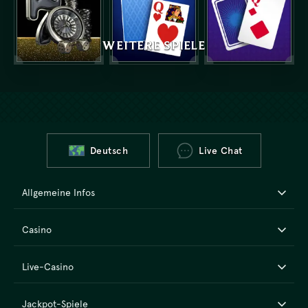
WEITERE SPIELE
Deutsch
Live Chat
Allgemeine Infos
Casino
Live-Casino
Jackpot-Spiele