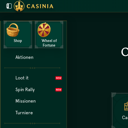
Shop
Wheel of
Fortune
O
Aktionen
Loot it
NEW
Spin Rally
NEW
Missionen
Turniere
Ca