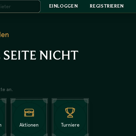
EINLOGGEN
REGISTRIEREN
ieter
den
 SEITE NICHT
te an.
n
Aktionen
Turniere