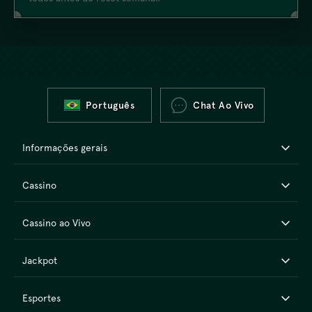
Português
Chat Ao Vivo
Informações gerais
Cassino
Cassino ao Vivo
Jackpot
Esportes