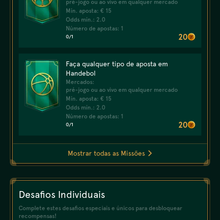
pré-jogo ou ao vivo em qualquer mercado
Mín. aposta: € 15
Odds mín.: 2.0
Número de apostas: 1
20
0/1
Faça qualquer tipo de aposta em
Handebol
Mercados:
pré-jogo ou ao vivo em qualquer mercado
Mín. aposta: € 15
Odds mín.: 2.0
Número de apostas: 1
20
0/1
Mostrar todas as Missões
Desafios Individuais
Complete estes desafios especiais e únicos para desbloquear
recompensas!