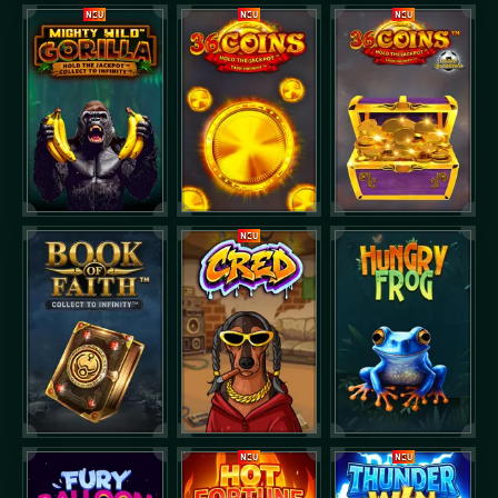
NEU
NEU
NEU
NEU
NEU
NEU