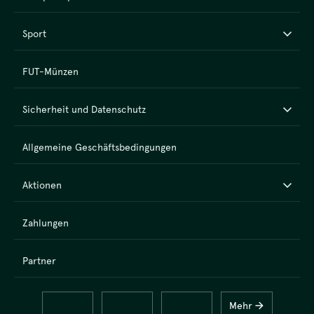
Sport
FUT-Münzen
Sicherheit und Datenschutz
Allgemeine Geschäftsbedingungen
Aktionen
Zahlungen
Partner
Mehr