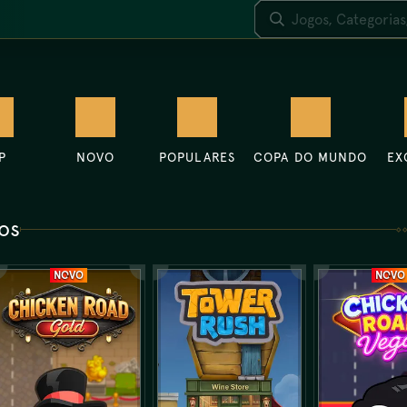
Jogos, Categoria
P
NOVO
POPULARES
COPA DO MUNDO
EX
os
NOVO
NOVO
JOGAR
JOGAR
JOGA