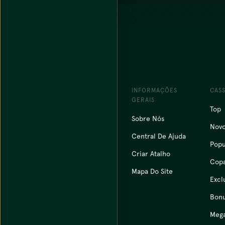
INFORMAÇÕES
CAS
GERAIS
Top
Sobre Nós
Nov
Central De Ajuda
Popu
Criar Atalho
Cop
Mapa Do Site
Excl
Bonu
Meg