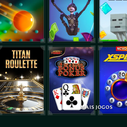
JOGAR
JOGAR
JOGA
NOVO
JOGAR
JOGAR
JOGA
MAIS JOGOS