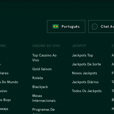
Português
Chat Ao
SINO
CASSINO AO VIVO
JACKPOT
E
Top Cassino Ao
Jackpots Top
A
Vivo
o
Jackpots Da Sorte
A
Gold Saloon
lares
Novos Jackpots
F
Roleta
a Do Mundo
Jackpots Diários
T
Blackjack
usivo
Todos Os Jackpots
T
Mesas
s Buys
B
Internacionais
aways
H
Programas De