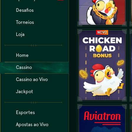
Desafios
Torneios
NOVO
Loja
Home
JOGAR
Cassino
Cassino ao Vivo
Jackpot
Esportes
Apostas ao Vivo