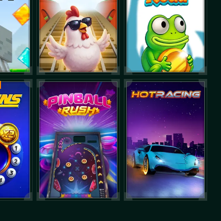
R
JOGAR
JOGAR
R
JOGAR
JOGAR