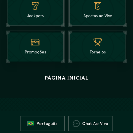
Jackpots
Apostas ao Vivo
Promoções
Torneios
PÁGINA INICIAL
Português
Chat Ao Vivo