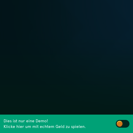
Dies ist nur eine Demo!
Klicke hier um mit echtem Geld zu spielen.