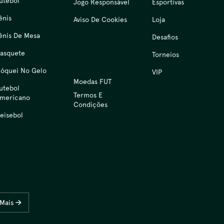
utebol
Jogo Responsável
Esportivas
ênis
Aviso De Cookies
Loja
ênis De Mesa
Desafios
asquete
Torneios
óquei No Gelo
VIP
Moedas FUT
utebol
Termos E
mericano
Condições
eisebol
Mais