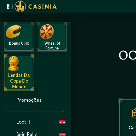
Bonus Crab
Wheel of
Fortune
OO
Lendas Da
Copa Do
Mundo
Promoções
Loot it
NEW
Cas
Spin Rally
NEW