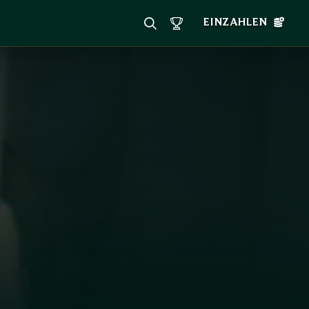
EINZAHLEN