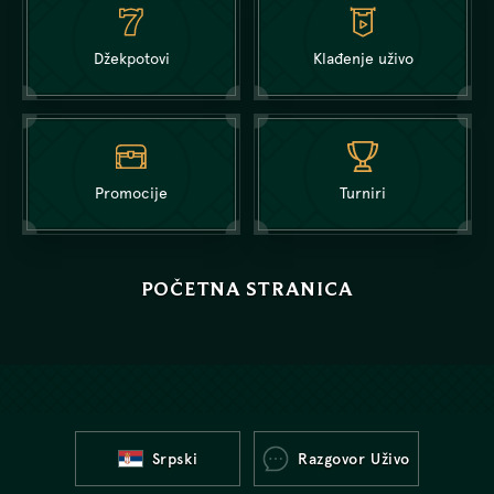
Džekpotovi
Klađenje uživo
Promocije
Turniri
POČETNA STRANICA
Srpski
Razgovor Uživo