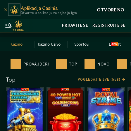
Aplikacija Casinia
OTVORENO
Otvorite u aplikaciju za najbolju igru
PRIJAVITE SE
REGISTRUJTE SE
Kazino
Kazino Uživo
Sportovi
Loot It
NEW
PROVAJDERI
TOP
NOVO
Top
POGLEDAJTE SVE (558)
NOVO
NOVO
NOVO