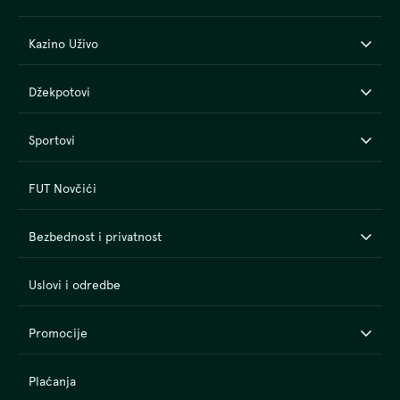
Kazino Uživo
Džekpotovi
Sportovi
FUT Novčići
Bezbednost i privatnost
Uslovi i odredbe
Promocije
Plaćanja