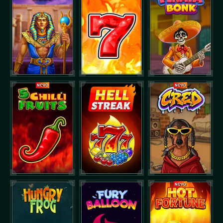
NOVO
NOVO
NOVO