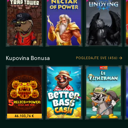
Kupovina Bonusa
POGLEDAJTE SVE (456)
NOVO
46.103,76 €