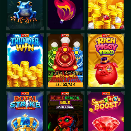
NOVO
NOVO
NOVO
46.103,76 €
NOVO
NOVO
NOVO