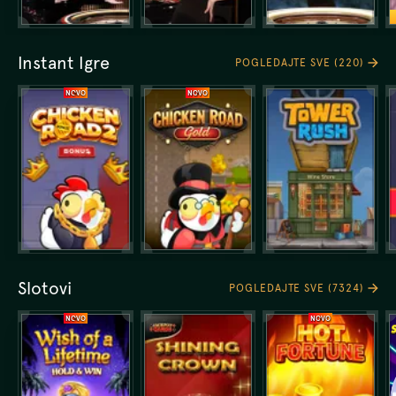
Instant Igre
POGLEDAJTE SVE (220)
NOVO
NOVO
Slotovi
POGLEDAJTE SVE (7324)
NOVO
NOVO