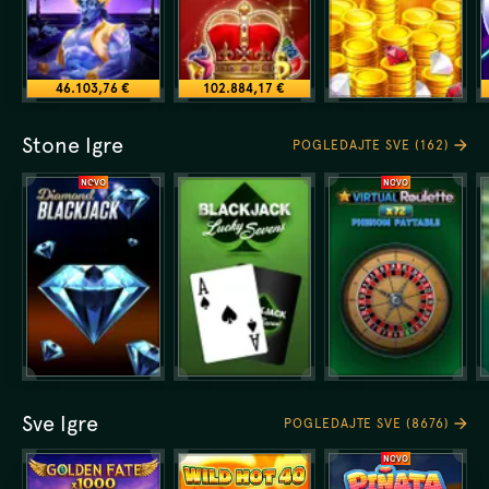
46.103,76 €
102.884,17 €
Stone Igre
POGLEDAJTE SVE (162)
NOVO
NOVO
Sve Igre
POGLEDAJTE SVE (8676)
NOVO