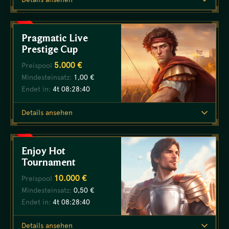
CASINO
Pragmatic Live
Prestige Cup
5.000 €
Preispool
Mindesteinsatz:
1,00 €
Endet in:
4t 08:28:40
Details ansehen
CASINO
Enjoy Hot
Tournament
10.000 €
Preispool
Mindesteinsatz:
0,50 €
Endet in:
4t 08:28:40
Details ansehen