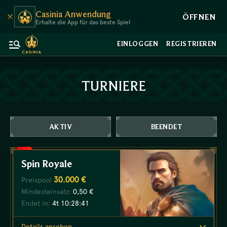
Casinia Anwendung
ÖFFNEN
Erhalte die App für das beste Spiel
EINLOGGEN
REGISTRIEREN
TURNIERE
AKTIV
BEENDET
CASINO
Spin Royale
30.000 €
Preispool
Mindesteinsatz:
0,50 €
Endet in:
4t 10:28:41
Details ansehen