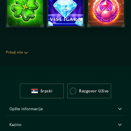
VIŠE IGARA
Prikaži više
Srpski
Razgovor Uživo
Opšte informacije
Kazino