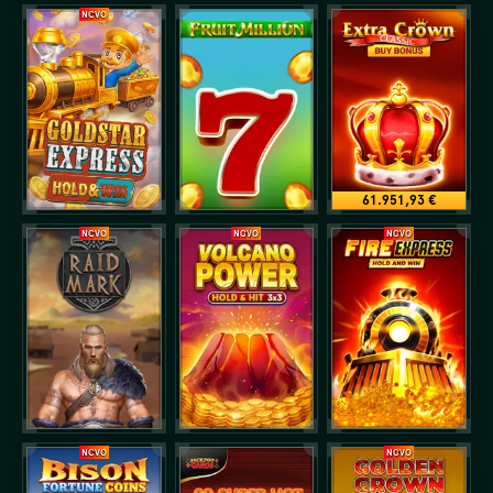
NOVO
61.951,93 €
NOVO
NOVO
NOVO
NOVO
NOVO