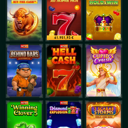
61.951,93 €
NOVO
NOVO
NOVO
NOVO