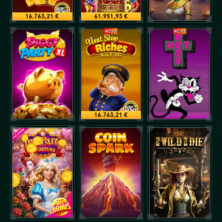
16.763,21 €
61.951,93 €
NOVO
NOVO
16.763,21 €