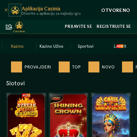
Aplikacija Casinia
OTVORENO
Otvorite u aplikaciju za najbolju igru
PRIJAVITE SE
REGISTRUJTE SE
Kazino
Kazino Uživo
Sportovi
Loot It
NEW
PROVAJDERI
TOP
NOVO
Slotovi
NOVO