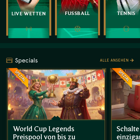
FUSSBALL
TENNIS
LIVE WETTEN
Specials
ALLE ANSEHEN
SPEZIAL
SPEZIAL
World Cup Legends
Schalte
Preispool von bis zu
einziga