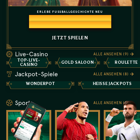
ERLEBE FUSSBALLGESCHICHTE NEU
Gewinne wöchentlich 150.000 €.
Finaler Hauptpreis: 350.000 €!
JETZT SPIELEN
Live-Casino
ALLE ANSEHEN (9)
TOP-LIVE-
GOLD SALOON
ROULETTE
CASINO
Jackpot-Spiele
ALLE ANSEHEN (8)
WONDERPOT
HEISSE JACKPOTS
Sport
ALLE ANSEHEN (9)