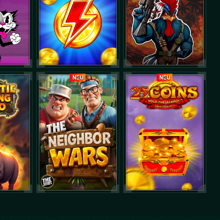
NEU
NEU
EN
SPIELEN
SPIELEN