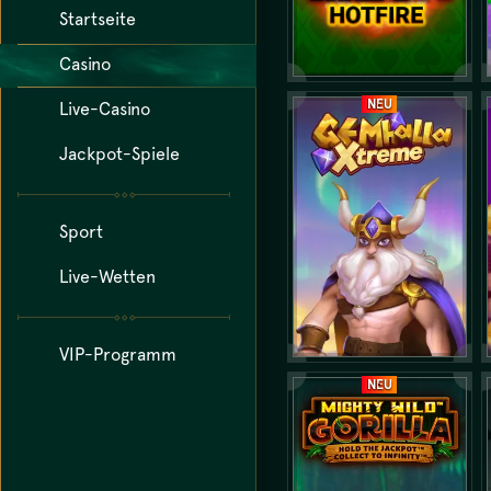
Startseite
Casino
NEU
Live-Casino
Jackpot-Spiele
SPIELEN
Sport
Live-Wetten
VIP-Programm
NEU
SPIELEN