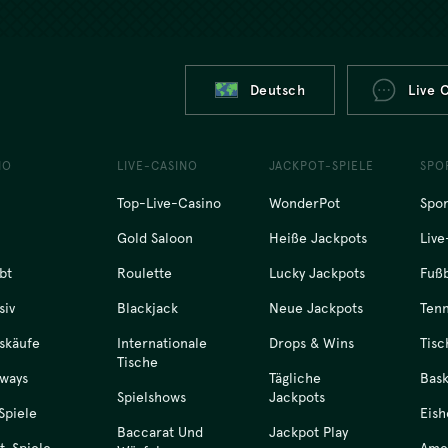
Deutsch
Live 
NO
LIVE-CASINO
JACKPOT-SPIELE
SPO
Top-Live-Casino
WonderPot
Spo
Gold Saloon
Heiße Jackpots
Liv
bt
Roulette
Lucky Jackpots
Fußb
siv
Blackjack
Neue Jackpots
Tenn
skäufe
Internationale
Drops & Wins
Tisc
Tische
ways
Tägliche
Bask
Spielshows
Jackpots
Spiele
Eish
Baccarat Und
Jackpot Play