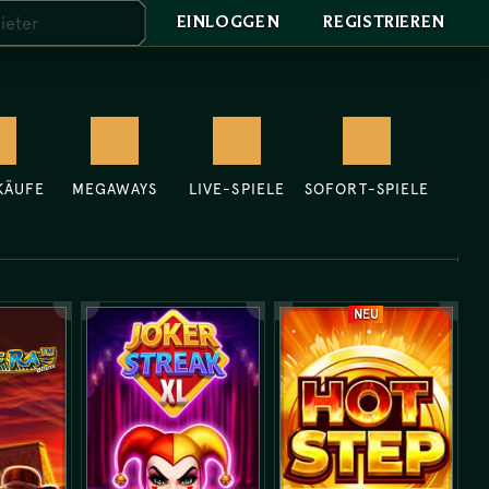
EINLOGGEN
REGISTRIEREN
ieter
KÄUFE
MEGAWAYS
LIVE-SPIELE
SOFORT-SPIELE
S
NEU
EN
SPIELEN
SPIELEN