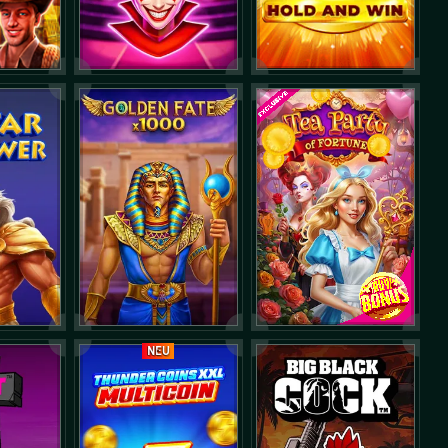
EN
SPIELEN
SPIELEN
NEU
EN
SPIELEN
SPIELEN