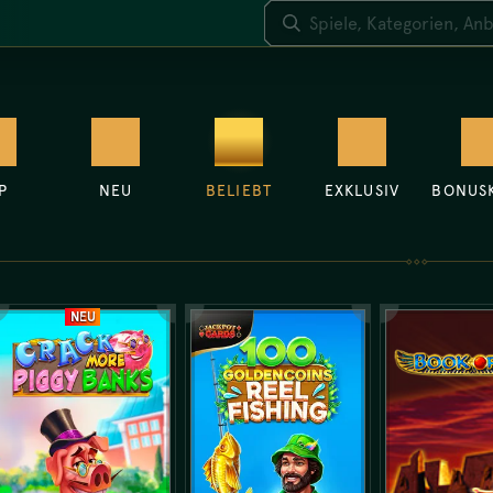
Spiele, Kategorien, Anb
P
NEU
BELIEBT
EXKLUSIV
BONUS
NEU
SPIELEN
SPIELEN
SPIEL