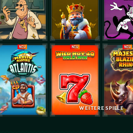
NEU
NEU
NEU
SPIELEN
SPIELEN
SPIEL
WEITERE SPIELE