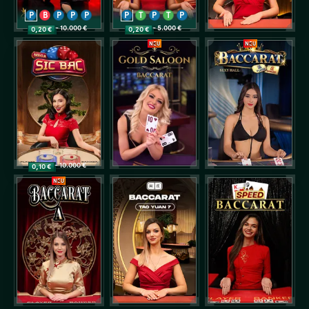
P
B
P
P
P
P
T
P
T
P
- 10.000 €
- 5.000 €
0,20 €
0,20 €
P
P
B
T
B
P
P
B
B
B
NEU
NEU
P
P
T
P
P
B
P
B
P
P
P
B
T
B
P
B
B
B
T
P
P
P
- 10.000 €
0,10 €
NEU