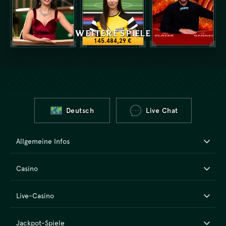
WEITERE SPIELE
145.484,29 €
Deutsch
Live Chat
Allgemeine Infos
Casino
Live-Casino
Jackpot-Spiele