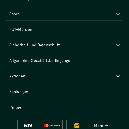
Sport
FUT-Münzen
Sicherheit und Datenschutz
Allgemeine Geschäftsbedingungen
Aktionen
Zahlungen
Partner
Mehr