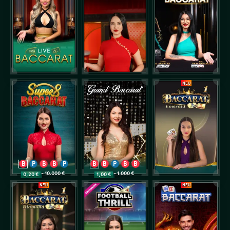
NEU
B
P
B
B
P
B
B
P
B
B
- 10.000 €
- 1.000 €
0,20 €
1,00 €
B
B
P
B
P
P
B
B
P
B
NEU
NEU
B
P
B
B
T
P
B
B
T
B
B
T
B
B
P
P
P
P
B
P
B