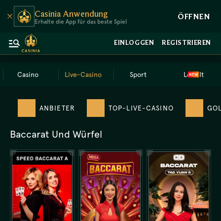
Casinia Anwendung
ÖFFNEN
Erhalte die App für das beste Spiel
EINLOGGEN
REGISTRIEREN
Casino
Live-Casino
Sport
Loot It
NEW
ANBIETER
TOP-LIVE-CASINO
GO
Baccarat Und Würfel