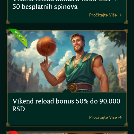
50 besplatnih spinova
Pročitajte Više
SPORTSKI
Vikend reload bonus 50% do 90.000
RSD
Pročitajte Više