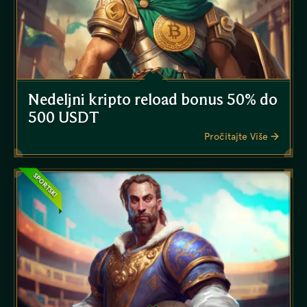
Nedeljni kripto reload bonus 50% do
500 USDT
Pročitajte Više
SPORTSKI