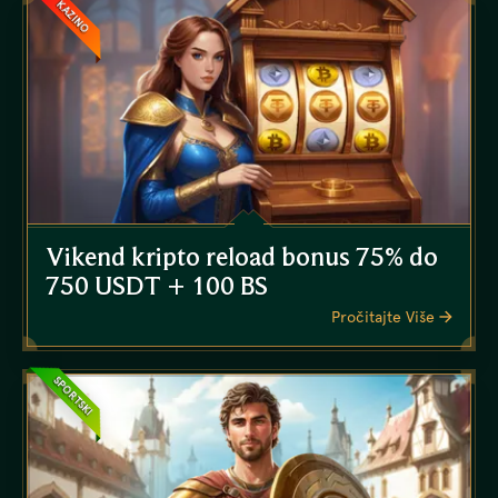
KAZINO
Vikend kripto reload bonus 75% do
750 USDT + 100 BS
Pročitajte Više
SPORTSKI