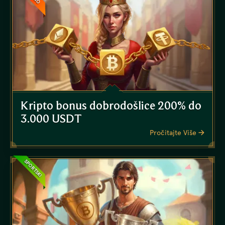
Kripto bonus dobrodošlice 200% do
3.000 USDT
Pročitajte Više
SPORTSKI