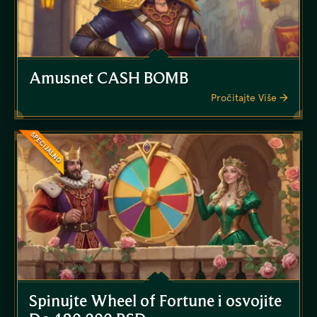
Amusnet CASH BOMB
Pročitajte Više
SPECIJALNO
Spinujte Wheel of Fortune i osvojite