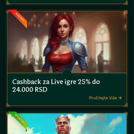
KAZINO
Cashback za Live igre 25% do
24.000 RSD
Pročitajte Više
SPORTSKI