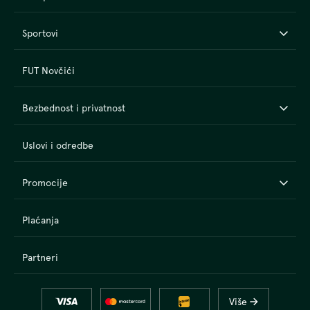
Sportovi
FUT Novčići
Bezbednost i privatnost
Uslovi i odredbe
Promocije
Plaćanja
Partneri
Više