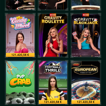
NOVO
NOVO
121.420,58 €
121.420,58 €
121.420,58 €