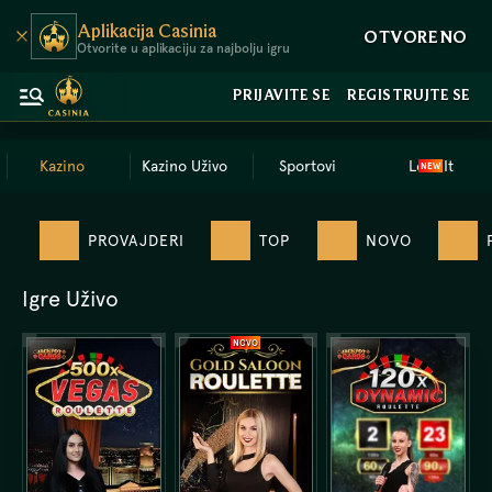
Aplikacija Casinia
OTVORENO
Otvorite u aplikaciju za najbolju igru
PRIJAVITE SE
REGISTRUJTE SE
Kazino
Kazino Uživo
Sportovi
Loot It
NEW
PROVAJDERI
TOP
NOVO
Igre Uživo
NOVO