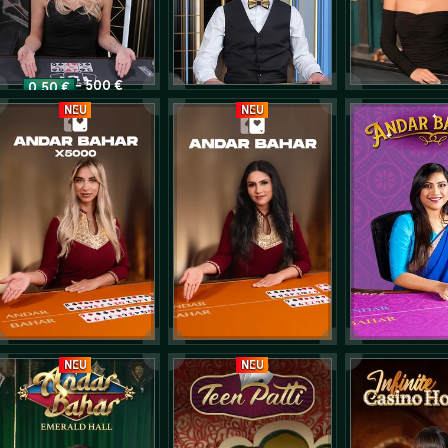
- 500 €
0,50 €
NEU
NEU
SPIELEN
SPIELEN
SPIEL
NEU
NEU