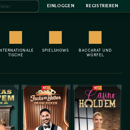
EINLOGGEN
REGISTRIEREN
ieter
INTERNATIONALE
SPIELSHOWS
BACCARAT UND
TISCHE
WÜRFEL
NEU
NEU
EN
SPIELEN
SPIELEN