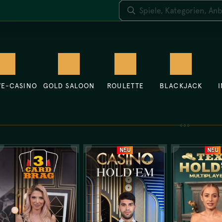
Spiele, Kategorien, Anb
VE-CASINO
GOLD SALOON
ROULETTE
BLACKJACK
NEU
NEU
SPIELEN
SPIELEN
SPIEL