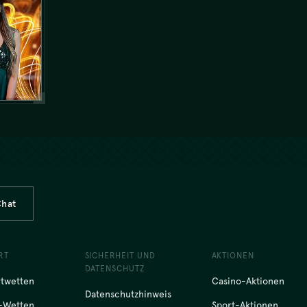
EN
Chat
RT
SICHERHEIT UND
AKTIONEN
DATENSCHUTZ
rtwetten
Casino-Aktionen
Datenschutzhinweis
e-Wetten
Sport-Aktionen