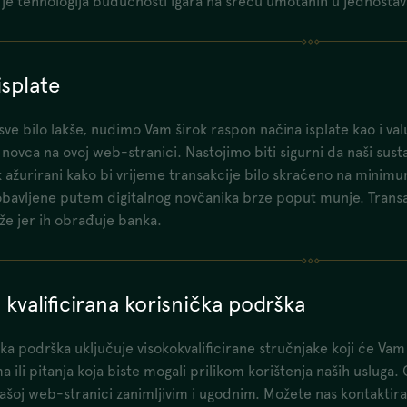
 je tehnologija budućnosti igara na sreću umotanih u jednostava
isplate
sve bilo lakše, nudimo Vam širok raspon načina isplate kao i valu
novca na ovoj web-stranici. Nastojimo biti sigurni da naši susta
k ažurirani kako bi vrijeme transakcije bilo skraćeno na minimum
obavljene putem digitalnog novčanika brze poput munje. Transak
že jer ih obrađuje banka.
i kvalificirana korisnička podrška
ka podrška uključuje visokokvalificirane stručnjake koji će Vam
 ili pitanja koja biste mogali prilikom korištenja naših usluga. 
ašoj web-stranici zanimljivim i ugodnim. Možete nas kontaktir