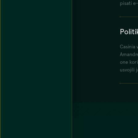
pisati 
Polit
Casinia 
Amandman
one kor
usvojili