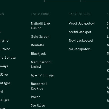
INO
LIVE CASINO
JACKPOT IGRE
S
Najbolji Live
Vrući Jackpotovi
S
Casino
K
o
Sretni Jackpot
Gold Saloon
L
larno
Novi Jackpotovi
Roulette
N
luzivno
Svi Jackpotovi
Blackjack
T
je Bonusa
Međunarodni
S
aways
Stolovi
K
 Uživo
Igre TV Emisija
H
ant Igre
Baccarat I
A
Kockice
ovi
N
Poker
ne Igre
B
Sve Uživo
Igre