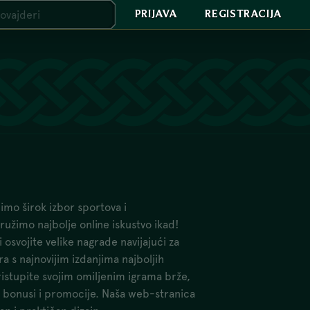
PRIJAVA
REGISTRACIJA
rovajderi
imo širok izbor sportova i
ružimo najbolje online iskustvo ikad!
 osvojite velike nagrade navijajući za
a s najnovijim izdanjima najboljih
ristupite svojim omiljenim igrama brže,
ni bonusi i promocije. Naša web-stranica